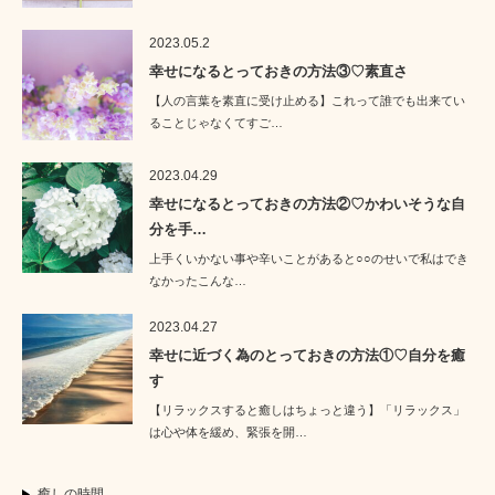
2023.05.2
幸せになるとっておきの方法③♡素直さ
【人の言葉を素直に受け止める】これって誰でも出来てい
ることじゃなくてすご…
2023.04.29
幸せになるとっておきの方法②♡かわいそうな自
分を手…
上手くいかない事や辛いことがあると○○のせいで私はでき
なかったこんな…
2023.04.27
幸せに近づく為のとっておきの方法①♡自分を癒
す
【リラックスすると癒しはちょっと違う】「リラックス」
は心や体を緩め、緊張を開…
癒しの時間