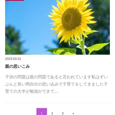
2023.03.31
親の思いこみ
子供の問題は親の問題であると言われています私はずい
ぶんと長い間自分の思い込みで子育てをしてきました子
育ての大半が勉強ができて…
1
2
3
»