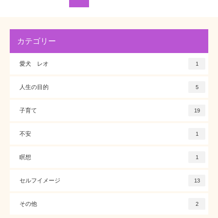
カテゴリー
愛犬 レオ
1
人生の目的
5
子育て
19
不安
1
瞑想
1
セルフイメージ
13
その他
2